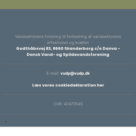
Vandsektorens forening til forbedring af vandsektorens
effektivitet og kvalitet​
Godthåbsvej 83, 8660 Skanderborg c/o Danva -
Dansk Vand- og Spildevandsforening
E-mail:
vudp@vudp.dk
Læs vores cookiedeklaration her​
CVR: ​42473545