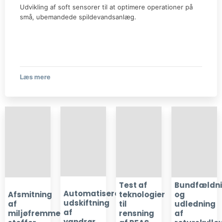
Udvikling af soft sensorer til at optimere operationer på
små, ubemandede spildevandsanlæg.
Læs mere​
Test af
Bundfældn
Automatiseret
Afsmitning
teknologier
og
udskiftning
af
til
udledning
af
miljøfremmede
rensning
af
vandrør