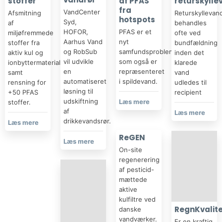
stoffer
af PFAS
returskylle
fra
VandCenter
Afsmitning
Returskyllevan
hotspots
Syd,
af
behandles
HOFOR,
PFAS er et
miljøfremmede
ofte ved
Aarhus Vand
nyt
stoffer fra
bundfældning
og RobSub
samfundsproblem,
aktiv kul og
inden det
vil udvikle
som også er
ionbyttermaterialer
klarede
en
repræsenteret
samt
vand
automatiseret
i spildevand.
rensning for
udledes til
løsning til
+50 PFAS
recipient
udskiftning
Læs mere​
stoffer.
af
Læs mere​
drikkevandsrør.
Læs mere​
ReGEN
Læs mere​
On-site
regenerering
af pesticid-
mættede
aktive
kulfiltre ved
RegnKvalit
danske
vandværker.​
Er en kraftig