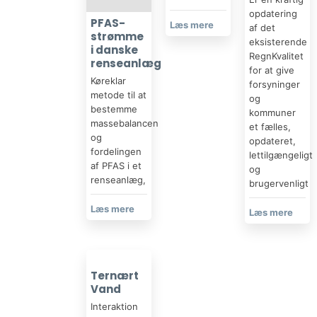
opdatering
​​PFAS-
Læs mere​
af det
strømme
eksisterende
i danske
RegnKvalitet
renseanlæg
for at give
Køreklar
forsyninger
metode til at
og
bestemme
kommuner
massebalancen
et fælles,
og
opdateret,
fordelingen
lettilgængeligt
af PFAS i et
og
renseanlæg,
brugervenligt
Læs mere​
Læs mere​
​Ternært
Vand
Interaktion