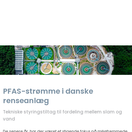
​PFAS-strømme i danske
renseanlæg
Tekniske styringstiltag til fordeling mellem slam og
vand
​De senere år, har der været et stigende fokus på miljøfremmede