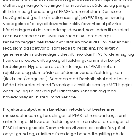
stoffer, og mange forsyninger har investeret både tid og penge
ift. fx fremtidig håndtering af PFAS-forurenet slam. Den store
bevågenhed (politisk/mediemæssigt) på PFAS og en snarlig
vedtagelse af et byspildevandsdirektiv forventes at påvirke
håndteringen af det rensede spildevand, som ledes til recipient.
For nuværende er det uvist, hvordan PFAS fordeler sig i
renseanlægget, herunder hvor stor en andel af PFAS der ender i
fedt, slam og i det vand, som ledes til recipient. Projektet vil
generere den nødvendige viden, ift. hvordan PFAS fordeler sig, og
hvordan proces, drift og valg af fældningskemi indvirker på
fordelingen. Hypotesen er, at fordelingen af PFAS mellem
rejektvand og slam påvirkes af den anvendte fældningskemi
(flokkulant/koagulant). Sammen med Dankalk, skal dette testes
både i laboratoriet med Teknologisk Instituts særlige MCT higgins
opstilling, og i pilotskala på Hanstholm Renseanlæg med
hovedansøger Thisted Vand Service.
Projektets output er en køreklar metode til at bestemme
massebalancen og fordelingen af PFAS i et renseanlæg, samt
anbefalinger til hvordan fældningskemi kan styre fordelingen af
PFAS i slam og udløb. Denne viden vil være essentiel for, på et
oplyst grundlag, at initiere fremtidige behandlingstiltag på de