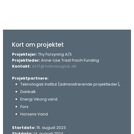
Kort om projektet
Projektejer:
Thy Forsyning A/S
Projektleder:
Anne-Lise Trøst Frisch Funding
Kontakt:
atff@teknologisk.dk
Projektpartnere:
Teknologisk Institut (administrerende projektleder),
Dankalk
Energi Viborg vand
Fors
Horsens Vand
Startdato:
15. august 2023
Slutdato:
14. august 2024