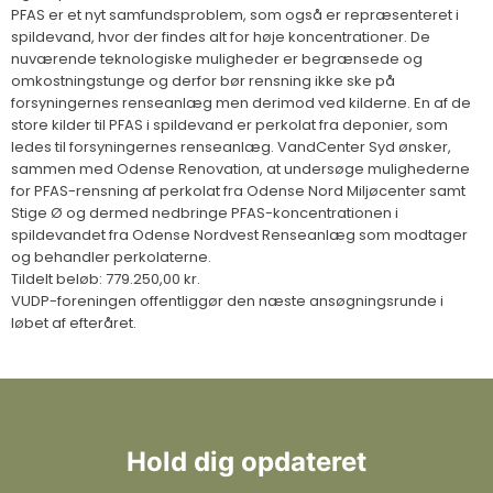
PFAS er et nyt samfundsproblem, som også er repræsenteret i
spildevand, hvor der findes alt for høje koncentrationer. De
nuværende teknologiske muligheder er begrænsede og
omkostningstunge og derfor bør rensning ikke ske på
forsyningernes renseanlæg men derimod ved kilderne. En af de
store kilder til PFAS i spildevand er perkolat fra deponier, som
ledes til forsyningernes renseanlæg. VandCenter Syd ønsker,
sammen med Odense Renovation, at undersøge mulighederne
for PFAS-rensning af perkolat fra Odense Nord Miljøcenter samt
Stige Ø og dermed nedbringe PFAS-koncentrationen i
spildevandet fra Odense Nordvest Renseanlæg som modtager
og behandler perkolaterne.
Tildelt beløb: 779.250,00 kr.
VUDP-foreningen offentliggør den næste ansøgningsrunde i
løbet af efteråret.
Hold dig opdateret