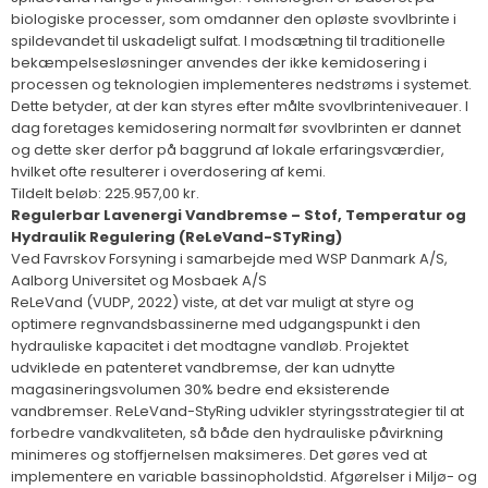
biologiske processer, som omdanner den opløste svovlbrinte i
spildevandet til uskadeligt sulfat. I modsætning til traditionelle
bekæmpelsesløsninger anvendes der ikke kemidosering i
processen og teknologien implementeres nedstrøms i systemet.
Dette betyder, at der kan styres efter målte svovlbrinteniveauer. I
dag foretages kemidosering normalt før svovlbrinten er dannet
og dette sker derfor på baggrund af lokale erfaringsværdier,
hvilket ofte resulterer i overdosering af kemi.
Tildelt beløb: 225.957,00 kr.
Regulerbar Lavenergi Vandbremse – Stof, Temperatur og
Hydraulik Regulering (ReLeVand-STyRing)
Ved Favrskov Forsyning i samarbejde med WSP Danmark A/S,
Aalborg Universitet og Mosbaek A/S
ReLeVand (VUDP, 2022) viste, at det var muligt at styre og
optimere regnvandsbassinerne med udgangspunkt i den
hydrauliske kapacitet i det modtagne vandløb. Projektet
udviklede en patenteret vandbremse, der kan udnytte
magasineringsvolumen 30% bedre end eksisterende
vandbremser. ReLeVand-StyRing udvikler styringsstrategier til at
forbedre vandkvaliteten, så både den hydrauliske påvirkning
minimeres og stoffjernelsen maksimeres. Det gøres ved at
implementere en variable bassinopholdstid. Afgørelser i Miljø- og