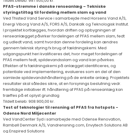
Tildelt beløb: 997.500,00 kr.
PFAS-strømme i danske renseanlæg – Tekniske
styringstiltag til fordeling mellem slam og vand
Ved Thisted Vand Service i samarbejde med Horsens Vand A/S,
Energi Viborg Vand A/S, FORS A/S, Dankalk og Teknologisk Institut.
I projektet kortlægges, hvordan driften og opbygningen af
renseanlægget påvirker fordelingen af PFAS mellem slam, fedt
og udledt vand, samt hvordan denne fordeling kan ændres
gennem teknisk styring fx brug af fældningskemi. Med
udgangspunkt heri kvalificeres det, hvor meget fordelingen af
PFAS mellem fedt, spildevandsslam og vand kan påvirkes.
Effekten af fx fældningskemi på anlægget identificeres, og
potentiale ved implementering, evalueres som en del af den
samlede spildevandshåndtering på de enkelte anlæg. Projektets
resultater skal således sikre, at en forsynings beslutning vedr.
fremtidige initiativer ift. håndtering af PFAS på renseanlæg kan
træffes på et oplyst grundlag
Tildelt beløb: 908.900,00 kr.
Test af teknologier til rensning af PFAS fra hotspots -
Odense Nord Miljøcenter
Ved VandCenter Syd i samarbejde med Odense Renovation,
Rambøll Denmark A/S, Vandrensning.com, Envytech Solutions AB
og Enspired Solutions