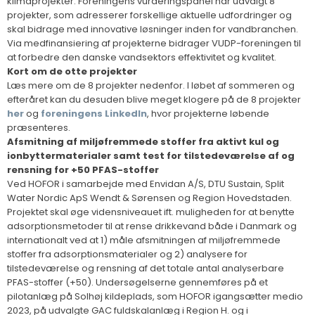
klimaprojekter. Foreningens vurderingspanel har udvalgt 8
projekter, som adresserer forskellige aktuelle udfordringer og
skal bidrage med innovative løsninger inden for vandbranchen.
Via medfinansiering af projekterne bidrager VUDP-foreningen til
at forbedre den danske vandsektors effektivitet og kvalitet.
Kort om de otte projekter
Læs mere om de 8 projekter nedenfor. I løbet af sommeren og
efteråret kan du desuden blive meget klogere på de 8 projekter
her
og
foreningens LinkedIn
, hvor projekterne løbende
præsenteres.
Afsmitning af miljøfremmede stoffer fra aktivt kul og
ionbyttermaterialer samt test for tilstedeværelse af og
rensning for +50 PFAS-stoffer
Ved HOFOR i samarbejde med Envidan A/S, DTU Sustain, Split
Water Nordic ApS Wendt & Sørensen og Region Hovedstaden.
Projektet skal øge vidensniveauet ift. muligheden for at benytte
adsorptionsmetoder til at rense drikkevand både i Danmark og
internationalt ved at 1) måle afsmitningen af miljøfremmede
stoffer fra adsorptionsmaterialer og 2) analysere for
tilstedeværelse og rensning af det totale antal analyserbare
PFAS-stoffer (+50). Undersøgelserne gennemføres på et
pilotanlæg på Solhøj kildeplads, som HOFOR igangsætter medio
2023, på udvalgte GAC fuldskalanlæg i Region H. og i