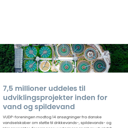
​7,5 millioner uddeles til
udviklingsprojekter inden for
vand og spildevand
VUDP-foreningen modtog 14 ansøgninger fra danske
van
dselskaber om støtte til drikkevands-, spildevands- og