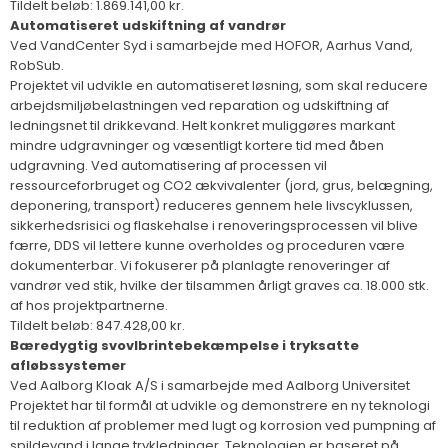
Tildelt beløb: 1.869.141,00 kr.
Automatiseret udskiftning af vandrør
Ved VandCenter Syd i samarbejde med HOFOR, Aarhus Vand,
RobSub.
Projektet vil udvikle en automatiseret løsning, som skal reducere
arbejdsmiljøbelastningen ved reparation og udskiftning af
ledningsnet til drikkevand. Helt konkret muliggøres markant
mindre udgravninger og væsentligt kortere tid med åben
udgravning. Ved automatisering af processen vil
ressourceforbruget og CO2 ækvivalenter (jord, grus, belægning,
deponering, transport) reduceres gennem hele livscyklussen,
sikkerhedsrisici og flaskehalse i renoveringsprocessen vil blive
færre, DDS vil lettere kunne overholdes og proceduren være
dokumenterbar. Vi fokuserer på planlagte renoveringer af
vandrør ved stik, hvilke der tilsammen årligt graves ca. 18.000 stk.
af hos projektpartnerne.
Tildelt beløb: 847.428,00 kr.
Bæredygtig svovlbrintebekæmpelse i tryksatte
afløbssystemer
Ved Aalborg Kloak A/S i samarbejde med Aalborg Universitet
Projektet har til formål at udvikle og demonstrere en ny teknologi
til reduktion af problemer med lugt og korrosion ved pumpning af
spildevand i lange trykledninger. Teknologien er baseret på