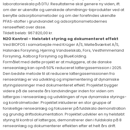
laboratorieskala på DTU. Resultaterne skal genere ny viden, ift.
om der er ukendte og uønskede afsmitnings-biprodukter ved at
benytte adsorptionsmetoder og om der forefindes ukendte
PFAS-stoffer i grundvandet og adsorptionsmetodernes
renseeffekt over disse.
Tildelt beløb: 967.820,00 kr.
N2O Kontrol – Helstøbt styring og dokumenteret effekt
Ved BIOFOS i samarbejde med Krüger A/S, Mølleåværket A/S,
Halsnæs Forsyning, Hjørring Vandselskab, Fors, Vesthimmerland
Forsyning, Aalborg Forsyning og BlueKolding.
Formålet med dette projekt er at muliggøre, at de danske
renseanlæg kan opnå 50% reduceret lattergasemission i 2025.
Den bedste metode til at reducere lattergasemissionen fra
renseanlæg er via udvikling og implementering af dynamiske
styringsløsninger med dokumenteret effekt. Projektet bygger
videre på de seneste års landvindinger inden for viden om
lattergas i renseanlæg og udviklingen af nye dynamiske styrings-
og kontrolmetoder. Projektet inkluderer en stor gruppe af
forskellige renseanlæg og fokuserer på fuldskala demonstration
og grundig driftsdokumentation. Projektet udvikler en ny helstøbt
styring til kontrol af lattergas, demonstrerer den i fuldskala på 8
renseanlæg og dokumenterer effekten efter et helt års drift.