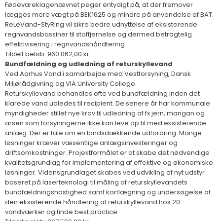
Fødevareklagenævnet peger entydigt på, at der fremover
lægges mere vægt på BEK1625 og mindre på anvendelse af BAT.
ReLeVand-StyRing vil sikre bedre udnyttelse af eksisterende
regnvandsbassiner til stoffjernelse og dermed betragtelig
effektivisering i regnvandshåndtering
Tildelt beløb: 960.062,00 kr.
Bundfældning og udledning af returskyllevand
Ved Aarhus Vand i samarbejde med Vestforsyning, Dansk
Miljørådgivning og VIA University College.
Returskyllevand behandles ofte ved bundfældning inden det
klarede vand udledes til recipient. De senere år har kommunale
myndigheder stillet nye krav til udledning af fx jern, mangan og
arsen som forsyningerne ikke kan leve op til med eksisterende
anlæg. Der er tale om en landsdækkende udfordring. Mange
løsninger kræver væsentlige anlægsinvesteringer og
driftsomkostninger. Projektformålet er at skabe det nødvendige
kvalitetsgrundlag for implementering af effektive og økonomiske
løsninger. Vidensgrundlaget skabes ved udvikling af nyt udstyr
baseret på laserteknologi til måling af returskyllevandets
bundfældningshastighed samt kortlægning og undersøgelse af
den eksisterende håndtering af returskyllevand hos 20
vandværker og finde best practice.