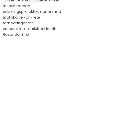
”Vi ser frem til at uddele midler
til spændende
udviklingsprojekter, der er med
til at skabe konkrete
forbedringer for
vandsektoren,” slutter Henrik
Rosendal Birch.​