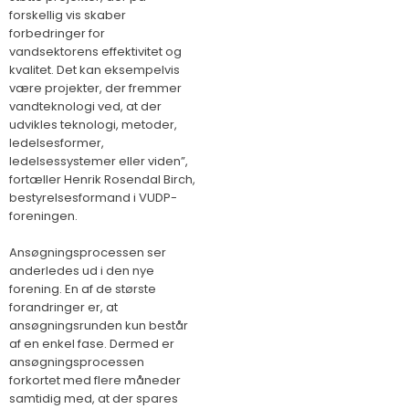
forskellig vis skaber
forbedringer for
vandsektorens effektivitet og
kvalitet. Det kan eksempelvis
være projekter, der fremmer
vandteknologi ved, at der
udvikles teknologi, metoder,
ledelsesformer,
ledelsessystemer eller viden”,
fortæller Henrik Rosendal Birch,
bestyrelsesformand i VUDP-
foreningen.
Ansøgningsprocessen ser
anderledes ud i den nye
forening. En af de største
forandringer er, at
ansøgningsrunden kun består
af en enkel fase. Dermed er
ansøgningsprocessen
forkortet med flere måneder
samtidig med, at der spares