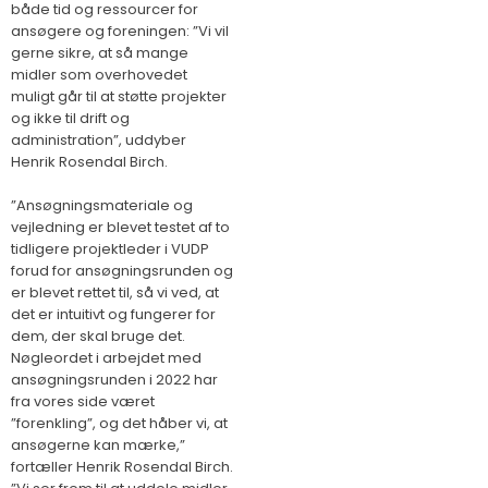
både tid og ressourcer for
ansøgere og foreningen: ”Vi vil
gerne sikre, at så mange
midler som overhovedet
muligt går til at støtte projekter
og ikke til drift og
administration”, uddyber
Henrik Rosendal Birch.
”Ansøgningsmateriale og
vejledning er blevet testet af to
tidligere projektleder i VUDP
forud for ansøgningsrunden og
er blevet rettet til, så vi ved, at
det er intuitivt og fungerer for
dem, der skal bruge det.
Nøgleordet i arbejdet med
ansøgningsrunden i 2022 har
fra vores side været
”forenkling”, og det håber vi, at
ansøgerne kan mærke,”
fortæller Henrik Rosendal Birch.