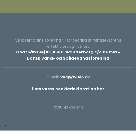
Vandsektorens forening til forbedring af vandsektorens
effektivitet og kvalitet​
Godthåbsvej 83, 8660 Skanderborg c/o Danva -
Dansk Vand- og Spildevandsforening
E-mail:
vudp@vudp.dk
Læs vores cookiedeklaration her​
CVR: ​42473545