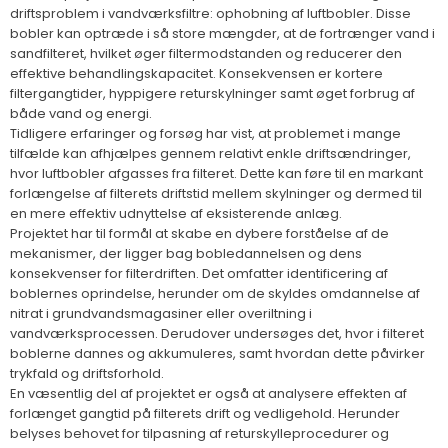
driftsproblem i vandværksfiltre: ophobning af luftbobler. Disse
bobler kan optræde i så store mængder, at de fortrænger vand i
sandfilteret, hvilket øger filtermodstanden og reducerer den
effektive behandlingskapacitet. Konsekvensen er kortere
filtergangtider, hyppigere returskylninger samt øget forbrug af
både vand og energi.
Tidligere erfaringer og forsøg har vist, at problemet i mange
tilfælde kan afhjælpes gennem relativt enkle driftsændringer,
hvor luftbobler afgasses fra filteret. Dette kan føre til en markant
forlængelse af filterets driftstid mellem skylninger og dermed til
en mere effektiv udnyttelse af eksisterende anlæg.
Projektet har til formål at skabe en dybere forståelse af de
mekanismer, der ligger bag bobledannelsen og dens
konsekvenser for filterdriften. Det omfatter identificering af
boblernes oprindelse, herunder om de skyldes omdannelse af
nitrat i grundvandsmagasiner eller overiltning i
vandværksprocessen. Derudover undersøges det, hvor i filteret
boblerne dannes og akkumuleres, samt hvordan dette påvirker
trykfald og driftsforhold.
En væsentlig del af projektet er også at analysere effekten af
forlænget gangtid på filterets drift og vedligehold. Herunder
belyses behovet for tilpasning af returskylleprocedurer og