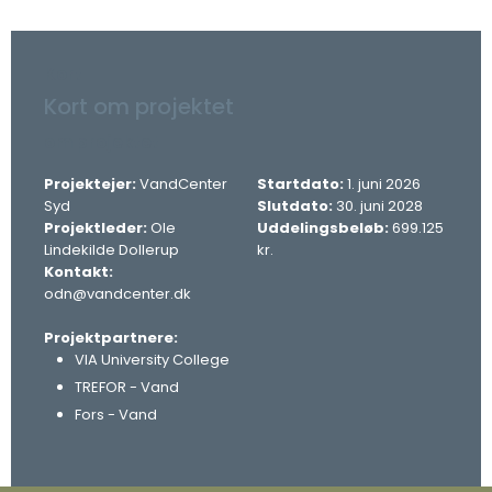
Kort
Kort om projektet​
om projektet
Projektejer:
VandCenter
Startdato:
1. juni 2026
Syd
Slutdato:
30. juni 2028
Projektleder:
Ole
Uddelingsbeløb:
699.125
Lindekilde Dollerup
kr.​​
Kontakt:
odn@vandcenter.dk
Projektpartnere:
VIA University College
TREFOR - Vand
Fors - Vand