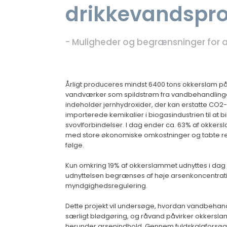
drikkevandspr
- Muligheder og begrænsninger for 
Årligt produceres mindst 6400 tons okkerslam p
vandværker som spildstrøm fra vandbehandling
indeholder jernhydroxider, der kan erstatte CO2
importerede kemikalier i biogasindustrien til at 
svovlforbindelser. I dag ender ca. 63% af okker
med store økonomiske omkostninger og tabte r
følge.
Kun omkring 19% af okkerslammet udnyttes i dag
udnyttelsen begrænses af høje arsenkoncentratio
myndgighedsregulering.
Dette projekt vil undersøge, hvordan vandbehan
særligt blødgøring, og råvand påvirker okkerslam
herunder arsenindhold. Gennem fuldskalaforsø