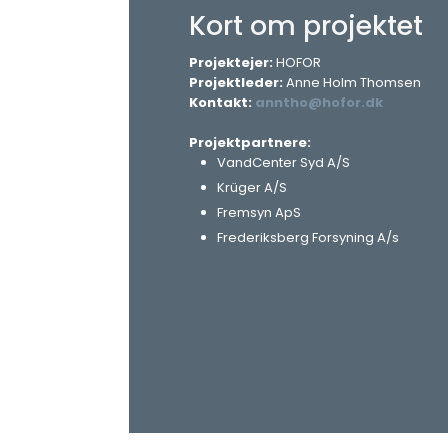
Kort om projektet​
Projektejer:
HOFOR
Projektleder:
Anne Holm Thomsen
Kontakt:
anntho@hofor.dk
Projektpartnere:
VandCenter Syd A/S
Krüger A/S
Fremsyn ApS
Frederiksberg Forsyning A/s