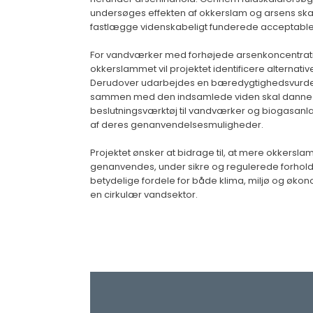
undersøges effekten af okkerslam og arsens sk
fastlægge videnskabeligt funderede acceptable
For vandværker med forhøjede arsenkoncentrati
okkerslammet vil projektet identificere alternativ
Derudover udarbejdes en bæredygtighedsvurde
sammen med den indsamlede viden skal danne g
beslutningsværktøj til vandværker og biogasanl
af deres genanvendelsesmuligheder.
Projektet ønsker at bidrage til, at mere okkerslam
genanvendes, under sikre og regulerede forhold,
betydelige fordele for både klima, miljø og økono
en cirkulær vandsektor.