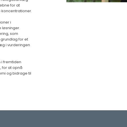
æbne for at
 koncentrationer.
oner i
e løsninger.
ring, som
rundlag for et
æg i vurderingen
 i fremtiden
 for at opnå
mi og bidrage til