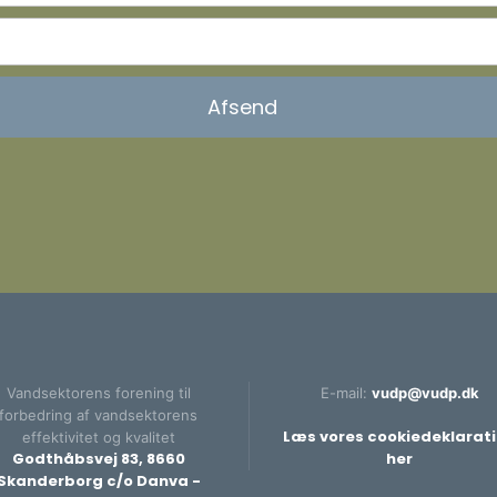
Vandsektorens forening til
E-mail:
vudp@vudp.dk
forbedring af vandsektorens
Læs vores cookiedeklarat
effektivitet og kvalitet​
Godthåbsvej 83, 8660
her​
Skanderborg c/o Danva -