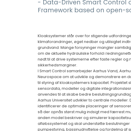
- Data-Driven Smart Control 
Framework based on open-so
Kloaksystemer står over for stigende udfordringe
klimaforandringer, øget nedbør og utilsigtet ind
grundvand. Mange forsyninger mangler samtidig 
om de aktuelle hydrauliske forhold i ledningsnett
nødt til at drive systemerne efter faste regler og
sikkerhedsmarginer.
I Smart Control samarbejder Aarhus Vand, Aarhus
Neurospace om at udvikle og demonstrere en da
til styring af kloaksystemers kapacitet. Projektet 
sensordata, modeller og digitale integrationsløs
anvendes til at skabe bedre beslutningsgrundlag
Aarhus Universitet udvikler to centrale modeller
identificerer de optimale placeringer af sensorer
så der opnås størst mulig indsigt med færrest m
anden model beskriver og simulerer kapacitetsud
afløbssystemet og skal understøtte beslutninge
pumpestyring, bassinudnyttelse og fordeling af 