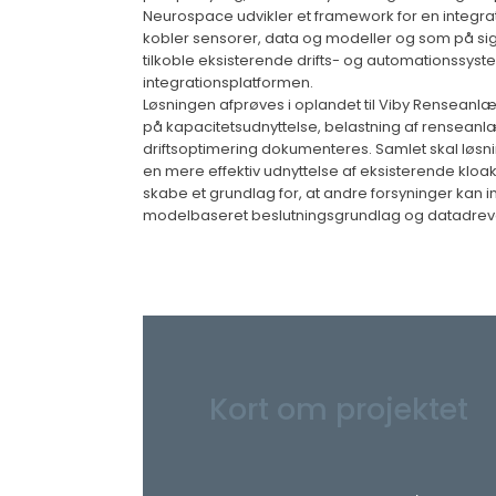
Neurospace udvikler et framework for en integra
kobler sensorer, data og modeller og som på sigt
tilkoble eksisterende drifts- og automationssyste
integrationsplatformen.
Løsningen afprøves i oplandet til Viby Renseanlæ
på kapacitetsudnyttelse, belastning af rensean
driftsoptimering dokumenteres. Samlet skal løsni
en mere effektiv udnyttelse af eksisterende klo
skabe et grundlag for, at andre forsyninger kan
modelbaseret beslutningsgrundlag og datadrevet 
Kort om projektet