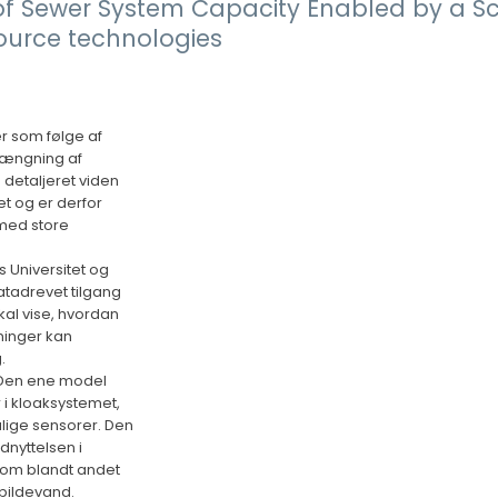
of Sewer System Capacity Enabled by a S
urce technologies
r som følge af
trængning af
detaljeret viden
et og er derfor
 med store
 Universitet og
tadrevet tilgang
skal vise, hvordan
ninger kan
.
. Den ene model
 i kloaksystemet,
ulige sensorer. Den
nyttelsen i
r om blandt andet
spildevand.