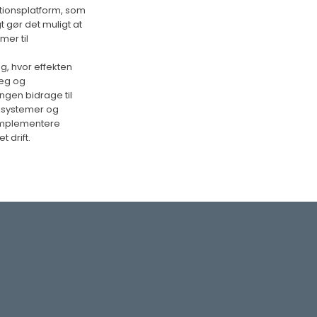
tionsplatform, som
 gør det muligt at
mer til
g, hvor effekten
læg og
ngen bidrage til
aksystemer og
 implementere
drift.​