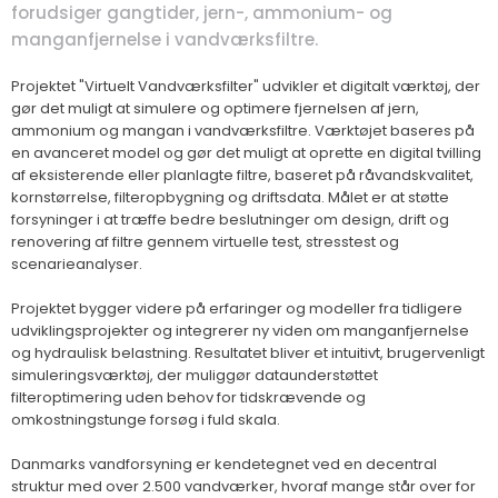
forudsiger gangtider, jern-, ammonium- og
manganfjernelse i vandværksfiltre.
Projektet "Virtuelt Vandværksfilter" udvikler et digitalt værktøj, der
gør det muligt at simulere og optimere fjernelsen af jern,
ammonium og mangan i vandværksfiltre. Værktøjet baseres på
en avanceret model og gør det muligt at oprette en digital tvilling
af eksisterende eller planlagte filtre, baseret på råvandskvalitet,
kornstørrelse, filteropbygning og driftsdata. Målet er at støtte
forsyninger i at træffe bedre beslutninger om design, drift og
renovering af filtre gennem virtuelle test, stresstest og
scenarieanalyser.
Projektet bygger videre på erfaringer og modeller fra tidligere
udviklingsprojekter og integrerer ny viden om manganfjernelse
og hydraulisk belastning. Resultatet bliver et intuitivt, brugervenligt
simuleringsværktøj, der muliggør dataunderstøttet
filteroptimering uden behov for tidskrævende og
omkostningstunge forsøg i fuld skala.
Danmarks vandforsyning er kendetegnet ved en decentral
struktur med over 2.500 vandværker, hvoraf mange står over for